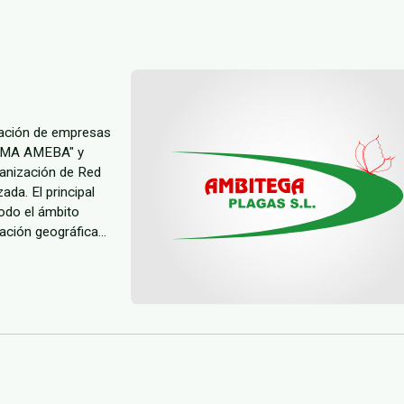
pación de empresas
ORMA AMEBA" y
ganización de Red
incipal
ación geográfica
idad Ambien...