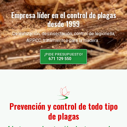
Empresa líder en el control de plagas
desde 1999
Desratización, desinsectación, control de legionella,
APPCC, tratamientos para la madera...
¡PIDE PRESUPUESTO!
671 129 550
Prevención y control de todo tipo
de plagas