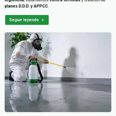
planes D.D.D. y APPCC
.
Somos una empresa de referencia en la eliminación de
Seguir leyendo
plagas, porque combatimos roedores, insectos y especies
parasitarias con
productos y técnicas de última
generación
.
Estamos inscritos en el Registro de Establecimientos y
Servicios Biocidas de Galicia con el
n.º 0103-GAL-SCO
y
todos nuestros
técnicos cuentan con el carné de
manipulador de biocidas
que exige la legislación.
Trabajamos con
laboratorios de primer nivel como
Bayer, Cyanamid o Dow
, lo que nos da acceso a una
amplia variedad de productos para reconocer el problema,
hacer el seguimiento y controlar cada tratamiento.